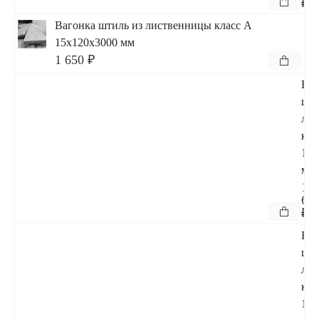
₽
Вагонка штиль из лиственницы класс А
15x120x3000 мм
1 650 ₽
Ваг
шти
ли
кла
15x
мм
1
65
₽
Ваг
шти
ли
кла
15x