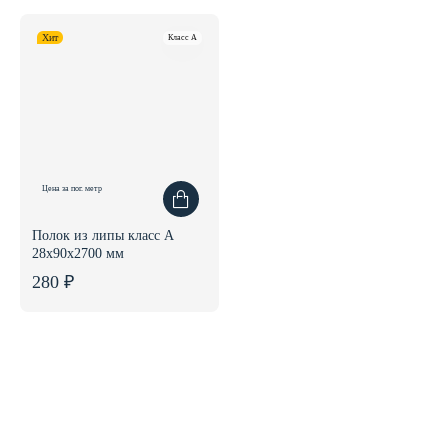
Хит
Класс A
Цена за пог. метр
Полок из липы класс А
28x90x2700 мм
280 ₽