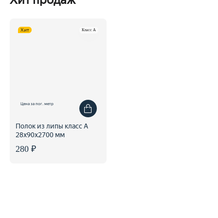
Хит
Класс A
Цена за пог. метр
Полок из липы класс А
28x90x2700 мм
280 ₽