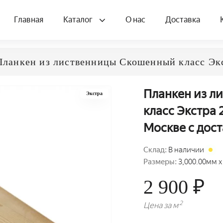
Главная
Каталог
О нас
Доставка
Планкен из лиственницы Скошенный класс Эк
Планкен из л
Экстра
класс Экстра 
Москве с дос
Склад:
В наличии
Размеры:
3,000.00мм x
2 900 ₽
2
Цена за м