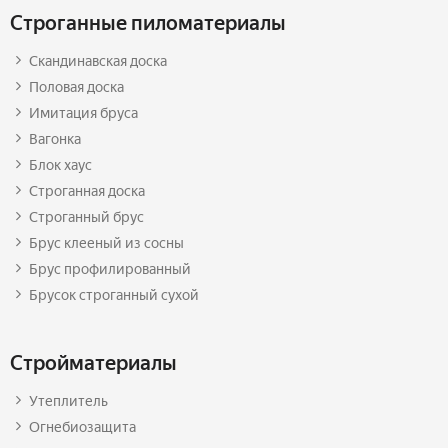
Строганные пиломатериалы
Скандинавская доска
Половая доска
Имитация бруса
Вагонка
Блок хаус
Строганная доска
Строганный брус
Брус клееный из сосны
Брус профилированный
Брусок строганный сухой
Стройматериалы
Утеплитель
Огнебиозащита