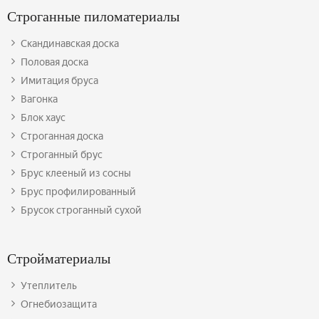
Строганные пиломатериалы
Скандинавская доска
Половая доска
Имитация бруса
Вагонка
Блок хаус
Строганная доска
Строганный брус
Брус клееный из сосны
Брус профилированный
Брусок строганный сухой
Стройматериалы
Утеплитель
Огнебиозащита