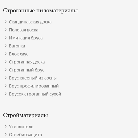
Строганные пиломатериалы
Скандинавская доска
Половая доска
Имитация бруса
Вагонка
Блок хаус
Строганная доска
Строганный брус
Брус клееный из сосны
Брус профилированный
Брусок строганный сухой
Стройматериалы
Утеплитель
Огнебиозащита