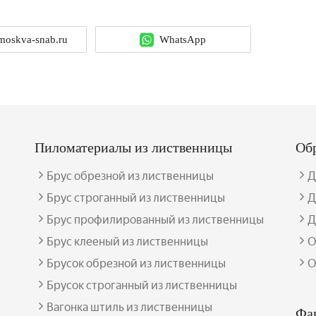
moskva-snab.ru
WhatsApp
Пиломатериалы из лиственницы
Об
Брус обрезной из лиственницы
Д
Брус строганный из лиственницы
Д
Брус профилированный из лиственницы
Д
Брус клееный из лиственницы
О
Брусок обрезной из лиственницы
О
Брусок строганный из лиственницы
Вагонка штиль из лиственницы
Фа