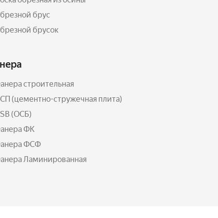
брезной брус
брезной брусок
нера
анера строительная
СП (цементно-стружечная плита)
SB (ОСБ)
анера ФК
анера ФСФ
анера Ламинированная