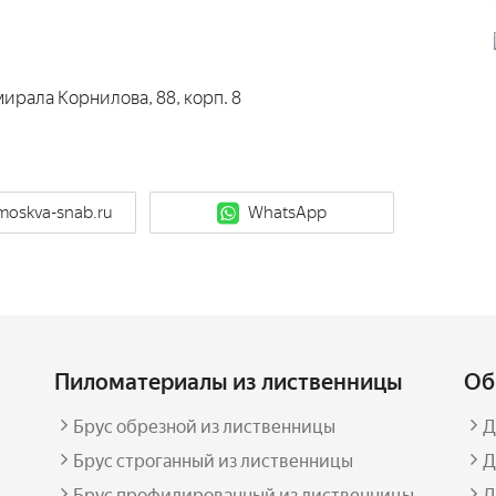
ирала Корнилова, 88, корп. 8
moskva-snab.ru
WhatsApp
Пиломатериалы из лиственницы
Об
Брус обрезной из лиственницы
Д
Брус строганный из лиственницы
Д
Брус профилированный из лиственницы
Д